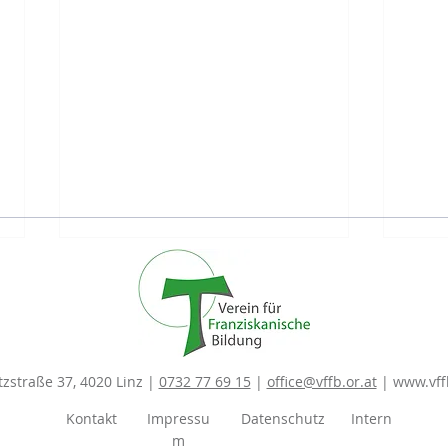
New
zstraße 37, 4020 Linz |
0732 77 69 15
|
office@vffb.or.at
|
www.vffb
Kontakt
Impressu
Datenschutz
Intern
Kunstprojekt der MS
m