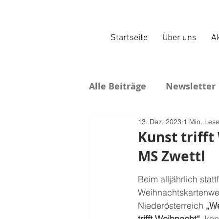
Startseite
Über uns
Ak
Alle Beiträge
Newsletter
13. Dez. 2023
1 Min. Lese
Kunst trifft
MS Zwettl
Beim alljährlich stat
Weihnachtskartenwe
Niederösterreich 
„We
trifft Weihnacht“,
 kon