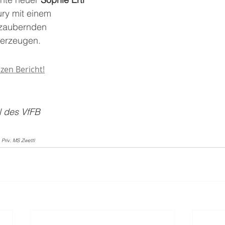
ury mit einem 
zaubernden 
erzeugen.
zen Bericht!
l des VfFB
 Priv. MS Zwettl