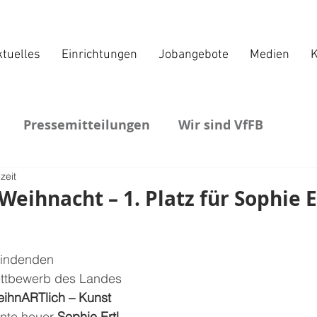
tuelles
Einrichtungen
Jobangebote
Medien
K
Pressemitteilungen
Wir sind VfFB
zeit
 Weihnacht – 1. Platz für Sophie E
tfindenden 
ttbewerb des Landes 
ihnARTlich – Kunst 
nte heuer 
Sophie Ertl 