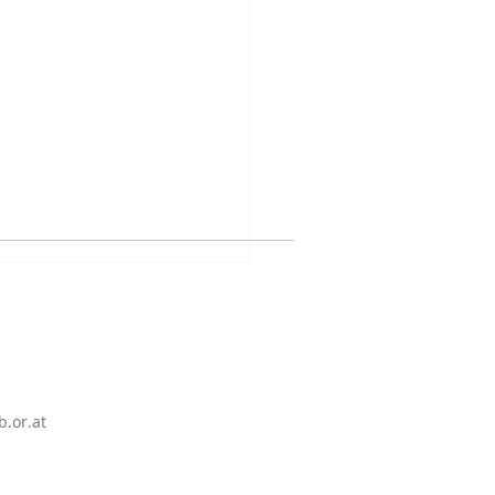
sletter #29
.or.at