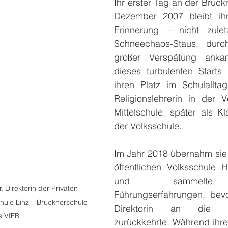
Ihr erster Tag an der Bruck
Dezember 2007 bleibt ihr
Erinnerung – nicht zule
Schneechaos-Staus, durc
großer Verspätung ankam
dieses turbulenten Starts 
ihren Platz im Schulalltag
Religionslehrerin in der V
Mittelschule, später als Kla
der Volksschule.
Im Jahr 2018 übernahm sie 
öffentlichen Volksschule H
und sammelte w
 Direktorin der Privaten 
Führungserfahrungen, bevo
hule Linz – Brucknerschule 
Direktorin an die Bru
s VfFB
zurückkehrte. Während ihre