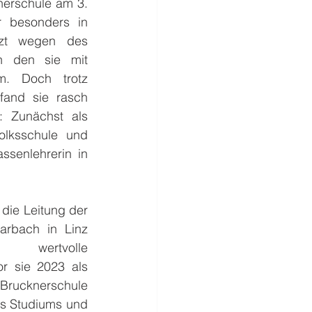
nerschule am 3. 
 besonders in 
tzt wegen des 
h den sie mit 
. Doch trotz 
fand sie rasch 
: Zunächst als 
olksschule und 
ssenlehrerin in 
die Leitung der 
arbach in Linz 
ertvolle 
r sie 2023 als 
cknerschule 
s Studiums und 