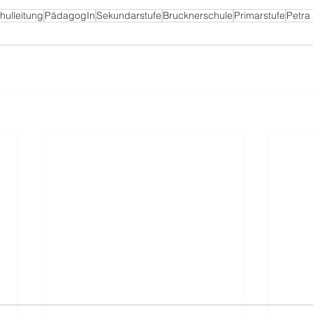
hulleitung
PädagogIn
Sekundarstufe
Brucknerschule
Primarstufe
Petra