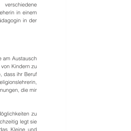
erschiedene 
herin in einem 
dagogin in der 
de am Austausch 
 von Kindern zu 
 dass ihr Beruf 
gionslehrerin, 
gnungen, die mir 
glichkeiten zu 
zeitig legt sie 
as Kleine und 