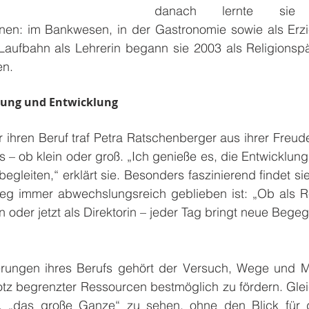
danach lernte sie v
nen: im Bankwesen, in der Gastronomie sowie als Erzie
 Laufbahn als Lehrerin begann sie 2003 als Religionspä
en.
ldung und Entwicklung
r ihren Beruf traf Petra Ratschenberger aus ihrer Freu
– ob klein oder groß. „Ich genieße es, die Entwicklung
gleiten,“ erklärt sie. Besonders faszinierend findet sie,
eg immer abwechslungsreich geblieben ist: „Ob als Reli
n oder jetzt als Direktorin – jeder Tag bringt neue Bege
rungen ihres Berufs gehört der Versuch, Wege und Mö
otz begrenzter Ressourcen bestmöglich zu fördern. Gleich
, „das große Ganze“ zu sehen, ohne den Blick für d