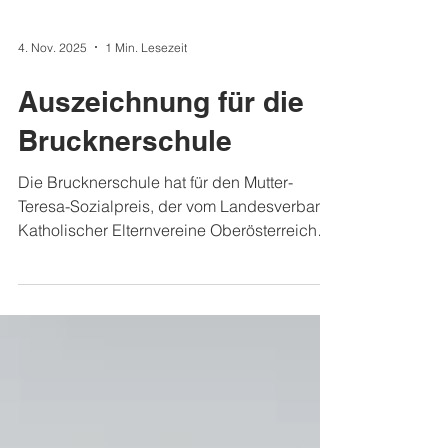
4. Nov. 2025
1 Min. Lesezeit
Auszeichnung für die
Brucknerschule
Die Brucknerschule hat für den Mutter-
Teresa-Sozialpreis, der vom Landesverband
Katholischer Elternvereine Oberösterreichs
ausgeschrieben wird, den Francesco-Preis
als gutes Beispiel für ein soziales
Schulprojekt eingereicht. Und sie haben
gewonnen! Preisverleihung beim Tag der
Katholischen Schulen 2025 in