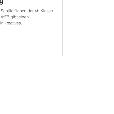
g
 Schüler*innen der 4b Klasse
VfFB gibt einen
in kreatives
Technik und Design“. Im
off Papier, der von den
e erforscht und neu entdeckt
 und gezielte Bearbeitung
 fragile Material in stabile
e, die sich hervorragend für