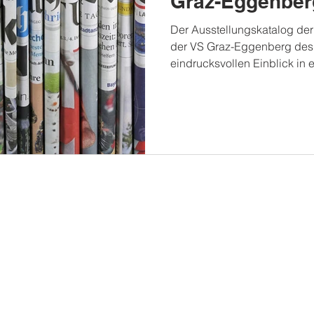
Graz-Eggenber
Der Ausstellungskatalog der
der VS Graz-Eggenberg des 
eindrucksvollen Einblick in e
Unterrichtsprojekt im Fach „
Mittelpunkt stand der Werkst
Kindern auf vielfältige Weis
wurde. Durch Rollen, Falten
verwandelte sich das zunächst
Stäbe und tragfähige Element
dreidimensi