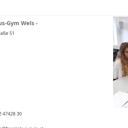
us-Gym Wels -
raße 51
2 47428 30