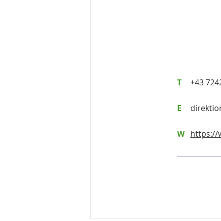
T
+43 724
E
direkti
W
https://