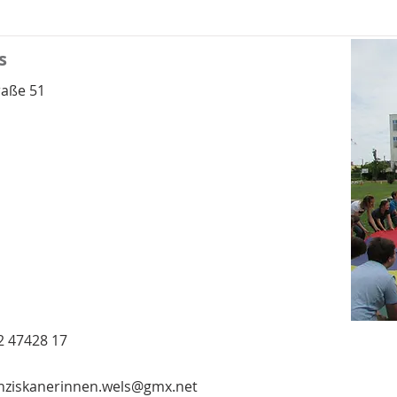
s
raße 51
2 47428 17
anziskanerinnen.wels@gmx.net