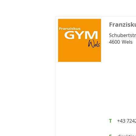
Franzisk
Schubertst
4600
Wels
T
+43 724