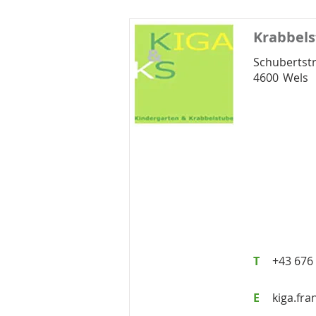
Krabbels
Schubertst
4600
Wels
T
+43 676
E
kiga.fr