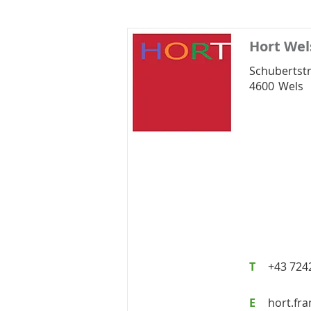
Hort Wel
Schubertst
4600
Wels
T
+43 724
E
hort.fr