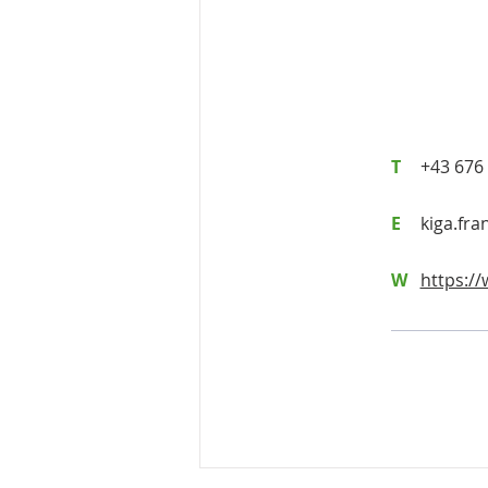
T
+43 676
E
kiga.fr
W
https://