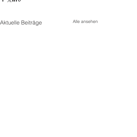
Alle ansehen
Aktuelle Beiträge
Dametzstraße 37, 4020 Linz |
0732 77 69 15
|