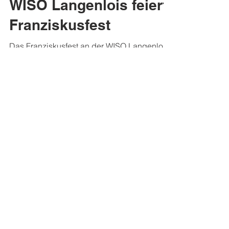
WISO Langenlois feiert
Franziskusfest
Das Franziskusfest an der WISO Langenlois
wurde unter dem Motto „Franziskus heute“
gefeiert und bot viele neue Impulse.
Zahlreiche Gäste...