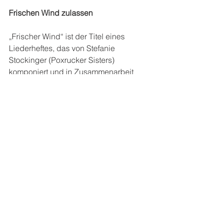
Frischen Wind zulassen
„Frischer Wind“ ist der Titel eines 
Liederheftes, das von Stefanie 
Stockinger (Poxrucker Sisters) 
komponiert und in Zusammenarbeit 
vom Kirchenmusikreferat und der 
Katholischen Jugend OÖ im letzten 
Herbst herausgegeben wurde (
Artikel 
in der Linzer KirchenZeitung
).
Mit dem Blick auf Pfingsten wünsche 
ich uns, dass wir immer wieder den 
Mut finden, diesen frischen Wind in 
unseren Organisationen und in der 
Kirche wahrzunehmen, zuzulassen, zu 
verstärken und auch selber zu sein – 
wir haben ihn immer wieder neu nötig. 