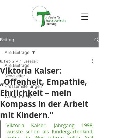
Beitrag
Alle Beiträge
6. Feb.
2 Min. Lesezeit
Alle Beiträge
Viktoria Kaiser:
Newsletter
„Offenheit, Empathie,
Pressemitteilungen
Ehrlichkeit – mein
Wir sind VfFB
Kompass in der Arbeit
mit Kindern.“
Viktoria Kaiser, Jahrgang 1998, 
wusste schon als Kindergartenkind, 
wohin ihr Weg führen sollte. Seit 