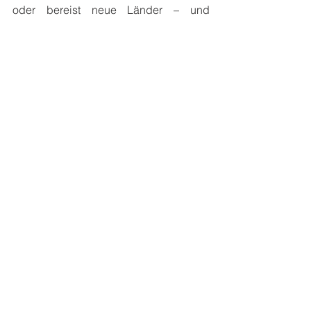
oder bereist neue Länder – und 
sammelt dabei jene Eindrücke, die 
ihren pädagogischen Alltag 
bereichern.
© Ottilia Naiden | © Maria Ebner | © Daniel 
Ebner
Tags:
Franziskanisch
ElementarpädagogIn
Gruppenführung
Viktoria Kaiser
Krabbelstube Mondsee
Wir sind VfFB