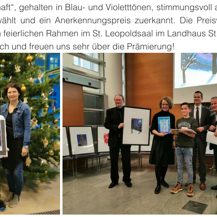
aft“, gehalten in Blau- und Violetttönen, stimmungsvoll 
hlt und ein Anerkennungspreis zuerkannt. Die Preisv
eierlichen Rahmen im St. Leopoldsaal im Landhaus St. P
lich und freuen uns sehr über die Prämierung!