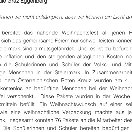
hule Graz Eggenberg:
nnen wir nicht ankämpfen, aber wir können ein Licht a
 bereitet das nahende Weihnachtsfest all jenen Fa
 sich das gemeinsame Feiern nur schwer leisten können
iermark sind armutsgefährdet. Und es ist zu befürcht
 Inflation und den steigenden alltäglichen Kosten noc
n die Schülerinnen und Schüler der Volks- und Mitt
ige Menschen in der Steiermark. In Zusammenarbeit
nd dem Österreichischen Roten Kreuz wurden am 4. 
 kostenlos an bedürftige Menschen bei der Weihnach
fel verschenkt.  Diese Pakete wurden in der Woche 
itteln befüllt. Ein Weihnachtswunsch auf einer selb
owie eine weihnachtliche Verpackung machte aus je
. Insgesamt konnten 76 Pakete an die Mitarbeiter des
Die Schülerinnen und Schüler bereiten bedürftigen 