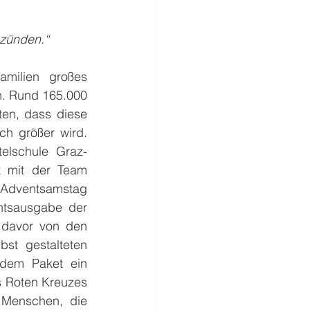
nzünden.“
milien großes 
. Rund 165.000 
en, dass diese 
h größer wird. 
elschule Graz-
 mit der Team 
Adventsamstag 
tsausgabe der 
davor von den 
st gestalteten 
dem Paket ein 
 Roten Kreuzes 
Menschen, die 