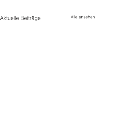
Alle ansehen
Aktuelle Beiträge
Dametzstraße 37, 4020 Linz |
0732 77 69 15
|
office@vffb.or.at
|
www.vffb.or.at